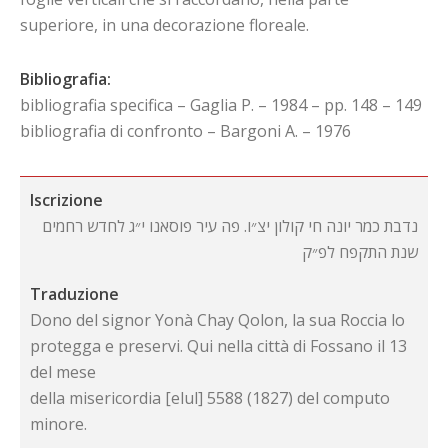
superiore, in una decorazione floreale.
Bibliografia:
bibliografia specifica – Gaglia P. – 1984 – pp. 148 – 149
bibliografia di confronto – Bargoni A. – 1976
Iscrizione
נדבת כמר יונה חי קולון יצ״ו. פה עיר פוסאנו י״ג לחדש רחמים
שנת התקפח לפ״ק
Traduzione
Dono del signor Yonà Chay Qolon, la sua Roccia lo
protegga e preservi. Qui nella città di Fossano il 13
del mese
della misericordia [elul] 5588 (1827) del computo
minore.