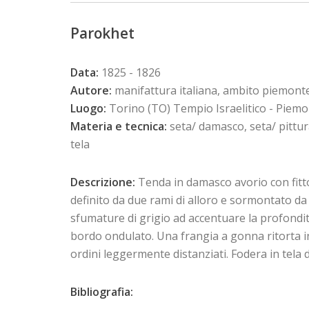
Parokhet
Data:
1825 - 1826
Autore:
manifattura italiana, ambito piemont
Luogo:
Torino (TO) Tempio Israelitico - Piem
Materia e tecnica:
seta/ damasco, seta/ pittura
tela
Descrizione:
Tenda in damasco avorio con fitto
definito da due rami di alloro e sormontato da 
sfumature di grigio ad accentuare la profondità
bordo ondulato. Una frangia a gonna ritorta in 
ordini leggermente distanziati. Fodera in tela di 
Bibliografia: