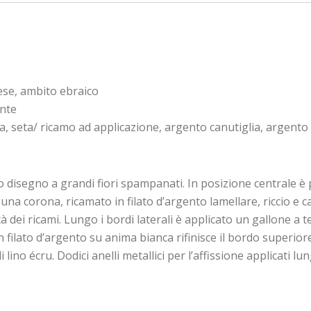
ese, ambito ebraico
onte
, seta/ ricamo ad applicazione, argento canutiglia, argento fil
 disegno a grandi fiori spampanati. In posizione centrale è 
una corona, ricamato in filato d’argento lamellare, riccio e c
 dei ricami. Lungo i bordi laterali è applicato un gallone a t
filato d’argento su anima bianca rifinisce il bordo superiore
lino écru. Dodici anelli metallici per l’affissione applicati lun