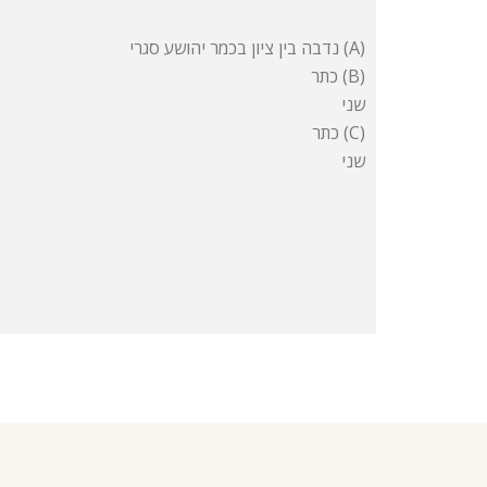
נדבה בין ציון בכמר יהושע סגרי (A)
כתר (B)
שני
כתר (C)
שני