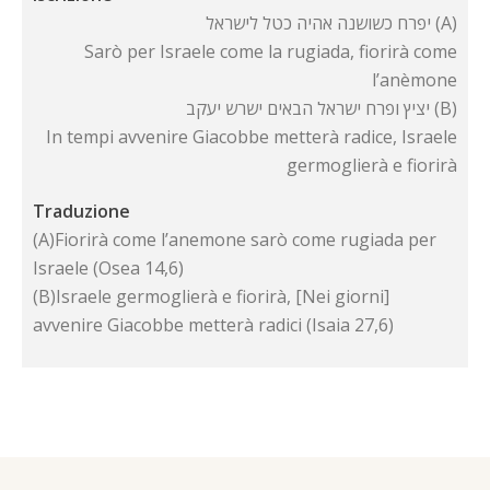
יפרח כשושנה אהיה כטל לישראל (A)
Sarò per Israele come la rugiada, fiorirà come
l’anèmone
יציץ ופרח ישראל הבאים ישרש יעקב (B)
In tempi avvenire Giacobbe metterà radice, Israele
germoglierà e fiorirà
Traduzione
(A)Fiorirà come l’anemone sarò come rugiada per
Israele (Osea 14,6)
(B)Israele germoglierà e fiorirà, [Nei giorni]
avvenire Giacobbe metterà radici (Isaia 27,6)