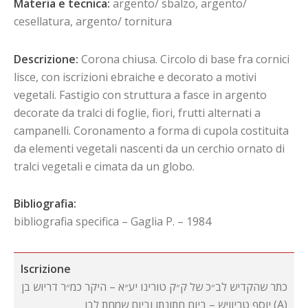
Materia e tecnica:
argento/ sbalzo, argento/
cesellatura, argento/ tornitura
Descrizione:
Corona chiusa. Circolo di base fra cornici
lisce, con iscrizioni ebraiche e decorato a motivi
vegetali. Fastigio con struttura a fasce in argento
decorate da tralci di foglie, fiori, frutti alternati a
campanelli. Coronamento a forma di cupola costituita
da elementi vegetali nascenti da un cerchio ornato di
tralci vegetali e cimata da un globo.
Bibliografia:
bibliografia specifica – Gaglia P. – 1984
Iscrizione
כתר שהקדיש לב״כ של ק״ק טורינו יע״א – היקר כמ״ר דריוש בן
יוסף טריוויש – ביום חתונתו וביום שמחת לבו (A)