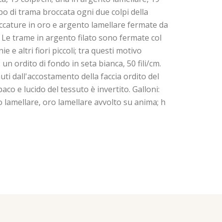
lpo di trama broccata ogni due colpi della
roccature in oro e argento lamellare fermate da
S. Le trame in argento filato sono fermate col
 altri fiori piccoli; tra questi motivo
n ordito di fondo in seta bianca, 50 fili/cm.
uti dall'accostamento della faccia ordito del
aco e lucido del tessuto è invertito. Galloni:
ro lamellare, oro lamellare avvolto su anima; h