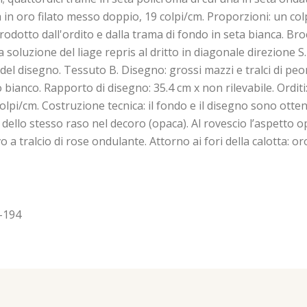
a in oro filato messo doppio, 19 colpi/cm. Proporzioni: un co
rodotto dall'ordito e dalla trama di fondo in seta bianca. B
 la soluzione del liage repris al dritto in diagonale direzione 
isegno. Tessuto B. Disegno: grossi mazzi e tralci di peonie e
anco. Rapporto di disegno: 35.4 cm x non rilevabile. Orditi: u
lpi/cm. Costruzione tecnica: il fondo e il disegno sono otten
 dello stesso raso nel decoro (opaca). Al rovescio l’aspetto op
 a tralcio di rose ondulante. Attorno ai fori della calotta: o
2-194