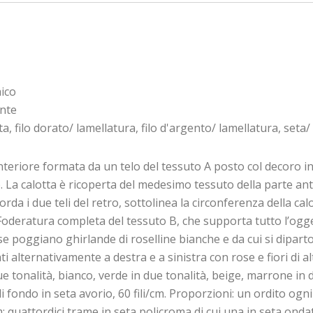
ico
onte
ta, filo dorato/ lamellatura, filo d'argento/ lamellatura, set
 anteriore formata da un telo del tessuto A posto col decoro i
o. La calotta è ricoperta del medesimo tessuto della parte ante
orda i due teli del retro, sottolinea la circonferenza della c
. Foderatura completa del tessuto B, che supporta tutto l’og
e poggiano ghirlande di roselline bianche e da cui si dipar
ati alternativamente a destra e a sinistra con rose e fiori di 
due tonalità, bianco, verde in due tonalità, beige, marrone in 
i fondo in seta avorio, 60 fili/cm. Proporzioni: un ordito ogni
; quattordici trame in seta policroma di cui una in seta onda