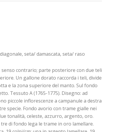
a/ diagonale, seta/ damascata, seta/ raso
n senso contrario; parte posteriore con due teli
riore. Un gallone dorato raccorda i teli, divide
alotta e la zona superiore del manto. Sul fondo
getto. Tessuto A (1765-1775). Disegno: ad
tono piccole inflorescenze a campanule a destra
altre specie. Fondo avorio con trame gialle nei
due tonalità, celeste, azzurro, argento, oro.
 tre di fondo lega le trame in oro lamellare.
ta, 19 colpi/cm; una in argento lamellare, 19