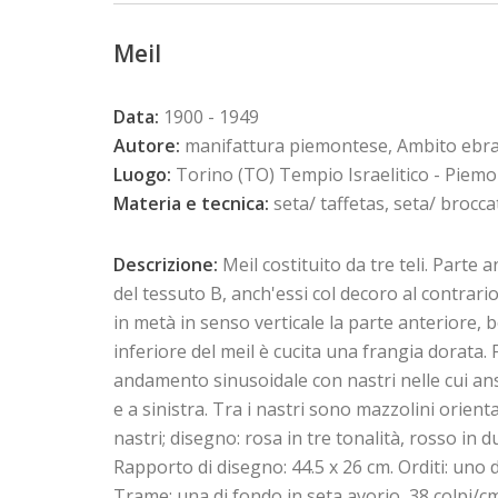
Meil
Data:
1900 - 1949
Autore:
manifattura piemontese, Ambito ebra
Luogo:
Torino (TO) Tempio Israelitico - Piem
Materia e tecnica:
seta/ taffetas, seta/ brocca
Descrizione:
Meil costituito da tre teli. Parte
del tessuto B, anch'essi col decoro al contrari
in metà in senso verticale la parte anteriore, b
inferiore del meil è cucita una frangia dorata
andamento sinusoidale con nastri nelle cui ans
e a sinistra. Tra i nastri sono mazzolini orient
nastri; disegno: rosa in tre tonalità, rosso in 
Rapporto di disegno: 44.5 x 26 cm. Orditi: uno d
Trame: una di fondo in seta avorio, 38 colpi/cm