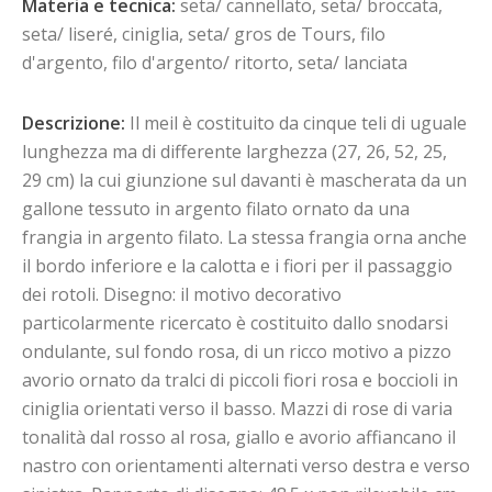
Materia e tecnica:
seta/ cannellato, seta/ broccata,
seta/ liseré, ciniglia, seta/ gros de Tours, filo
d'argento, filo d'argento/ ritorto, seta/ lanciata
Descrizione:
Il meil è costituito da cinque teli di uguale
lunghezza ma di differente larghezza (27, 26, 52, 25,
29 cm) la cui giunzione sul davanti è mascherata da un
gallone tessuto in argento filato ornato da una
frangia in argento filato. La stessa frangia orna anche
il bordo inferiore e la calotta e i fiori per il passaggio
dei rotoli. Disegno: il motivo decorativo
particolarmente ricercato è costituito dallo snodarsi
ondulante, sul fondo rosa, di un ricco motivo a pizzo
avorio ornato da tralci di piccoli fiori rosa e boccioli in
ciniglia orientati verso il basso. Mazzi di rose di varia
tonalità dal rosso al rosa, giallo e avorio affiancano il
nastro con orientamenti alternati verso destra e verso