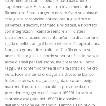
strettamente i ciuffi di pelo prodotti dall'ordito
supplementare. Esecuzione con telaio meccanico.
Ricamo: oro filato o argento dorato filato su anima di
seta gialla, cordoncino dorato, canutiglia d'oro e
paillettes. Il decoro, ricamato a fili distesi, è riportato
con integrazioni ricamate sempre a fili distesi.
L’iscrizione a ricamo presenta un’anima di cartoncino
rigido o pelle. Lungo il bordo inferiore è applicata una
frangia a gonna ritorta alta cm 7 in filo dorato su
anima di seta gialla. Il bordo superiore è liscio, senza
asole o anelli per l’affissone, ma presenta sul retro
l’aggiunta contemporanea di un’alta striscia di velcro
nero. Fodera interna di diagonale di cotone bianco;
fodera esterna di diagonale rigata di cotone beige e
marrone. Il decoro del parokhet proviene da un
precedente oggetto ed è datato 1695/6. La scritta
centrale è eseguita nel 1858/9 in occasione
dell'applicazione del ricamo più antico su un nuovo