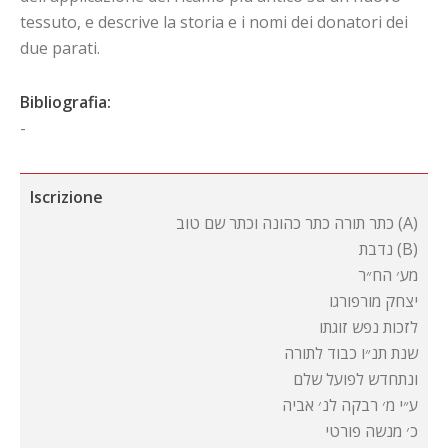
tessuto, e descrive la storia e i nomi dei donatori dei
due parati.
Bibliografia:
-
Iscrizione
כתר תורה כתר כהונה וכתר שם טוב (A)
נדבת (B)
מע׳ הח״ר
יצחק מורפורגו
לזכות נפש זוגתו
שנת תנ״ו כבוד לתורה
ונתחדש לפועל שלם
ע״י מ׳ רבקה לנ׳ אביה
כ׳ מנשה פורטי