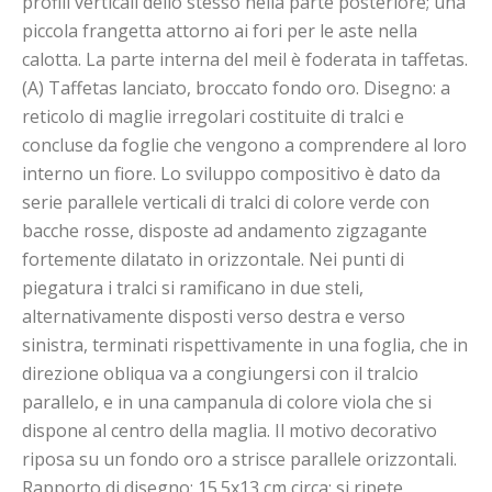
profili verticali dello stesso nella parte posteriore; una
piccola frangetta attorno ai fori per le aste nella
calotta. La parte interna del meil è foderata in taffetas.
(A) Taffetas lanciato, broccato fondo oro. Disegno: a
reticolo di maglie irregolari costituite di tralci e
concluse da foglie che vengono a comprendere al loro
interno un fiore. Lo sviluppo compositivo è dato da
serie parallele verticali di tralci di colore verde con
bacche rosse, disposte ad andamento zigzagante
fortemente dilatato in orizzontale. Nei punti di
piegatura i tralci si ramificano in due steli,
alternativamente disposti verso destra e verso
sinistra, terminati rispettivamente in una foglia, che in
direzione obliqua va a congiungersi con il tralcio
parallelo, e in una campanula di colore viola che si
dispone al centro della maglia. Il motivo decorativo
riposa su un fondo oro a strisce parallele orizzontali.
Rapporto di disegno: 15.5x13 cm circa; si ripete