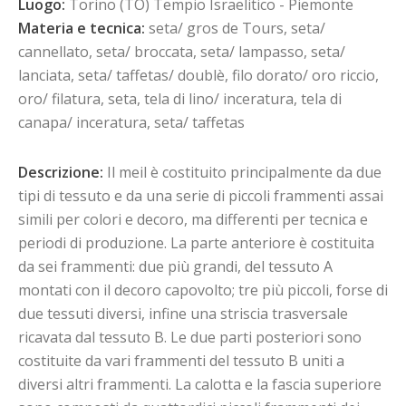
Luogo:
Torino (TO) Tempio Israelitico - Piemonte
Materia e tecnica:
seta/ gros de Tours, seta/
cannellato, seta/ broccata, seta/ lampasso, seta/
lanciata, seta/ taffetas/ doublè, filo dorato/ oro riccio,
oro/ filatura, seta, tela di lino/ inceratura, tela di
canapa/ inceratura, seta/ taffetas
Descrizione:
Il meil è costituito principalmente da due
tipi di tessuto e da una serie di piccoli frammenti assai
simili per colori e decoro, ma differenti per tecnica e
periodi di produzione. La parte anteriore è costituita
da sei frammenti: due più grandi, del tessuto A
montati con il decoro capovolto; tre più piccoli, forse di
due tessuti diversi, infine una striscia trasversale
ricavata dal tessuto B. Le due parti posteriori sono
costituite da vari frammenti del tessuto B uniti a
diversi altri frammenti. La calotta e la fascia superiore