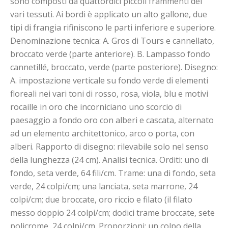
sono composti da quattordici piccoli frammenti dei
vari tessuti. Ai bordi è applicato un alto gallone, due
tipi di frangia rifiniscono le parti inferiore e superiore.
Denominazione tecnica: A. Gros di Tours e cannellato,
broccato verde (parte anteriore). B. Lampasso fondo
cannetillé, broccato, verde (parte posteriore). Disegno:
A. impostazione verticale su fondo verde di elementi
floreali nei vari toni di rosso, rosa, viola, blu e motivi
rocaille in oro che incorniciano uno scorcio di
paesaggio a fondo oro con alberi e cascata, alternato
ad un elemento architettonico, arco o porta, con
alberi. Rapporto di disegno: rilevabile solo nel senso
della lunghezza (24 cm). Analisi tecnica. Orditi: uno di
fondo, seta verde, 64 fili/cm. Trame: una di fondo, seta
verde, 24 colpi/cm; una lanciata, seta marrone, 24
colpi/cm; due broccate, oro riccio e filato (il filato
messo doppio 24 colpi/cm; dodici trame broccate, sete
policrome, 24 colpi/cm. Proporzioni: un colpo della