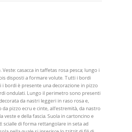
e. Veste: casacca in taffetas rosa pesca; lungo i
pois disposti a formare volute. Tutti i bordi
utti i bordi è presente una decorazione in pizzo
bordi ondulati. Lungo il perimetro sono presenti
 decorata da nastri leggeri in raso rosa e,
 da pizzo ecru e cinte, all’estremità, da nastro
a veste e della fascia. Suola in cartoncino e
d: scialle di forma rettangolare in seta ad
nella quale si inserisce lo tzitzit di fili di