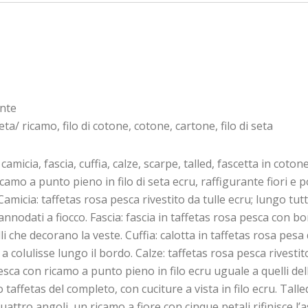
onte
eta/ ricamo, filo di cotone, cotone, cartone, filo di seta
amicia, fascia, cuffia, calze, scarpe, talled, fascetta in coton
ricamo a punto pieno in filo di seta ecru, raffigurante fiori e 
. Camicia: taffetas rosa pesca rivestito da tulle ecru; lungo t
 annodati a fiocco. Fascia: fascia in taffetas rosa pesca con 
li che decorano la veste. Cuffia: calotta in taffetas rosa pesa
 colulisse lungo il bordo. Calze: taffetas rosa pesca rivestito
esca con ricamo a punto pieno in filo ecru uguale a quelli dell
 taffetas del completo, con cuciture a vista in filo ecru. Talle
ro angoli, un ricamo a fiore con cinque petali rifinisce l’asola 