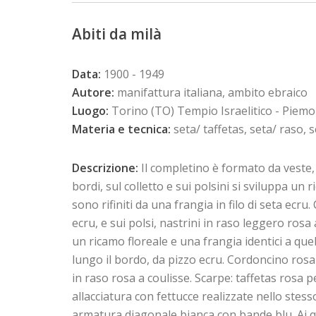
Abiti da milà
Data:
1900 - 1949
Autore:
manifattura italiana, ambito ebraico
Luogo:
Torino (TO) Tempio Israelitico - Piem
Materia e tecnica:
seta/ taffetas, seta/ raso, s
Descrizione:
Il completino è formato da veste, c
bordi, sul colletto e sui polsini si sviluppa un 
sono rifiniti da una frangia in filo di seta ecru
ecru, e sui polsi, nastrini in raso leggero rosa
un ricamo floreale e una frangia identici a quel
lungo il bordo, da pizzo ecru. Cordoncino rosa a
in raso rosa a coulisse. Scarpe: taffetas rosa p
allacciatura con fettucce realizzate nello stesso
armatura diagonale bianca con bande blu. Ai quatt