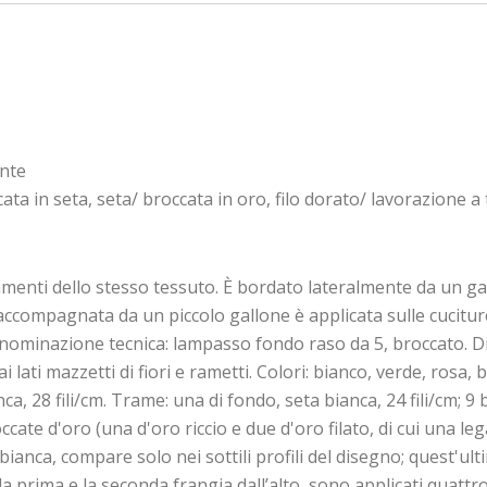
onte
a in seta, seta/ broccata in oro, filo dorato/ lavorazione a tela
menti dello stesso tessuto. È bordato lateralmente da un gall
a accompagnata da un piccolo gallone è applicata sulle cucitur
Denominazione tecnica: lampasso fondo raso da 5, broccato. 
 ai lati mazzetti di fiori e rametti. Colori: bianco, verde, rosa, 
nca, 28 fili/cm. Trame: una di fondo, seta bianca, 24 fili/cm; 9 
occate d'oro (una d'oro riccio e due d'oro filato, di cui una leg
 bianca, compare solo nei sottili profili del disegno; quest'ul
rima e la seconda frangia dall’alto, sono applicati quattro pi