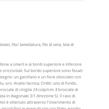
io, filo/ lamellatura, filo di seta, tela di
one a smerli e ai bordi superiore e inferiore
e orizzontali. Sul bordo superiore sono fissati
Disegno: un garofano e un fiore sbocciato con
blu, oro. Analisi tecnica. Orditi: uno di fondo,
broccate di ciniglia 24 colpi/cm; 4 broccate di
ata in diagonale 3/1 direzione S). Il raso di
timo è ottenuto attraverso l'inserimento di
ccoli fiori in eseguiti con oro filato avvolto