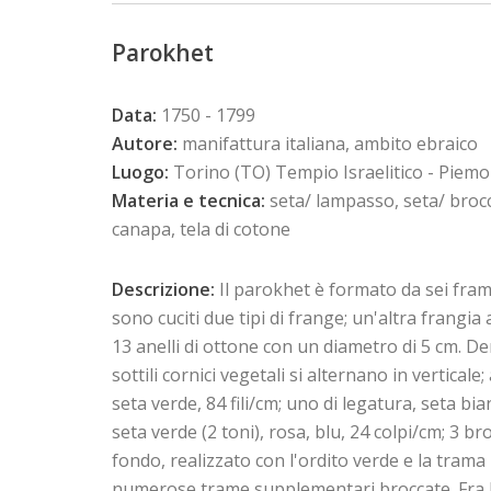
Parokhet
Data:
1750 - 1799
Autore:
manifattura italiana, ambito ebraico
Luogo:
Torino (TO) Tempio Israelitico - Piem
Materia e tecnica:
seta/ lampasso, seta/ broccat
canapa, tela di cotone
Descrizione:
Il parokhet è formato da sei fram
sono cuciti due tipi di frange; un'altra frangi
13 anelli di ottone con un diametro di 5 cm. 
sottili cornici vegetali si alternano in verticale;
seta verde, 84 fili/cm; uno di legatura, seta bia
seta verde (2 toni), rosa, blu, 24 colpi/cm; 3 br
fondo, realizzato con l'ordito verde e la trama
numerose trame supplementari broccate. Fra la p